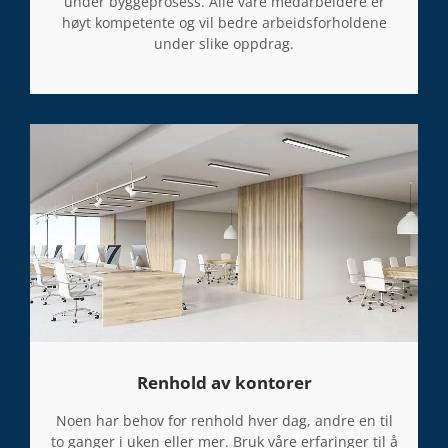
under byggeprosess. Alle våre medarbeidere er
høyt kompetente og vil bedre arbeidsforholdene
under slike oppdrag.
Renhold av kontorer
Noen har behov for renhold hver dag, andre en til
to ganger i uken eller mer. Bruk våre erfaringer til å