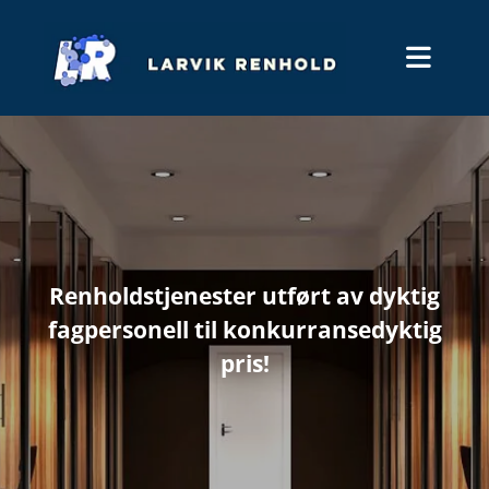
V
Renholdstjenester utført av dyktig
I
fagpersonell til konkurransedyktig
H
pris!
J
E
L