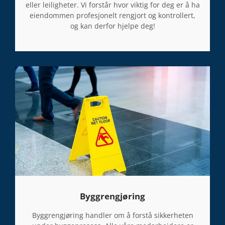
n
eller leiligheter. Vi forstår hvor viktig for deg er å ha
g
eiendommen profesjonelt rengjort og kontrollert,
og kan derfor hjelpe deg!
s
l
i
v
e
t
.
Byggrengjøring
Byggrengjøring handler om å forstå sikkerheten