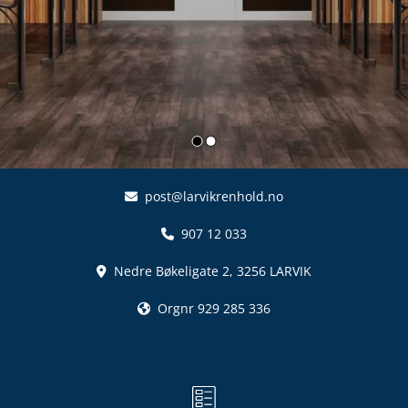
P
E
R
D
E
G
M
post@larvikrenhold.no

E
D
907 12 033

R
Nedre Bøkeligate 2, 3256 LARVIK

E
Orgnr 929 285 336

N
G
J
Ø