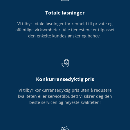
R
Totale løsninger
I
Vi tilbyr totale løsninger for renhold til private og
N
offentlige virksomheter. Alle tjenestene er tilpasset
G
den enkelte kundes ønsker og behov.
E
N
!
L
Konkurransedyktig pris
a
r
Vi tilbyr konkurransedyktig pris uten å redusere
v
kvaliteten eller servicetilbudet! Vi sikrer deg den
i
beste servicen og høyeste kvaliteten!
k
R
e
n