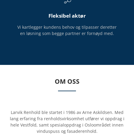
h
o
Fleksibel aktør
l
Vi kartlegger kundens behov og tilpasser deretter
d
en løsning som begge partner er fornøyd med.
e
r
e
t
v
e
l
OM OSS
r
e
n
n
Larvik Renhold ble startet i 1986 av Arne Askildsen. Med
o
lang erfaring fra renholdsvirksomhet utfører vi oppdrag i
m
hele Vestfold, samt spesialoppdrag i Osloområdet innen
e
vinduspuss og fasaderenhold.