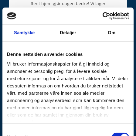
h
Rent hjem gjør dagen bedre! Vi lager
o
skreddersydde løsninger for alle våre kunder og
gjør oppfølging regelmessig for å opprettholde
l
kvalitet år etter år.
d
.
Samtykke
Detaljer
Om
V
i
u
Denne nettsiden anvender cookies
t
Vi bruker informasjonskapsler for å gi innhold og
f
annonser et personlig preg, for å levere sosiale
ø
mediefunksjoner og for å analysere trafikken vår. Vi deler
r
dessuten informasjon om hvordan du bruker nettstedet
e
vårt, med partnerne våre innen sosiale medier,
r
annonsering og analysearbeid, som kan kombinere den
d
med annen informasjon du har gjort tilgjengelig for dem,
e
eller som de har samlet inn gjennom din bruk av
t
tjenestene deres.
Vinduspuss
m
Samtykkevalg
e