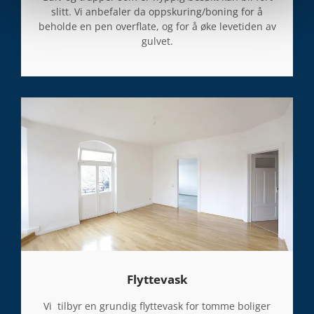
slitt. Vi anbefaler da oppskuring/boning for å
e
beholde en pen overflate, og for å øke levetiden av
t
gulvet.
o
f
f
e
n
t
l
i
g
e
o
g
n
æ
Flyttevask
r
i
Vi tilbyr en grundig flyttevask for tomme boliger