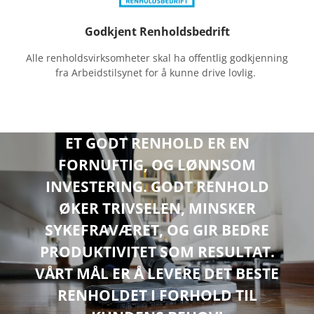
e
d
Godkjent Renholdsbedrift
o
Alle renholdsvirksomheter skal ha offentlig godkjenning
v
fra Arbeidstilsynet for å kunne drive lovlig.
e
r
2
0
ET GODT RENHOLD ER EN
å
r
FORNUFTIG, OG LØNNSOM
s
INVESTERING. GODT RENHOLD
e
ØKER TRIVSELEN, MINSKER
r
SYKEFRAVÆRET, OG GIR BEDRE
f
a
PRODUKTIVITET SOM RESULTAT.
r
VÅRT MÅL ER Å LEVERE DET BESTE
i
RENHOLDET I FORHOLD TIL
n
g