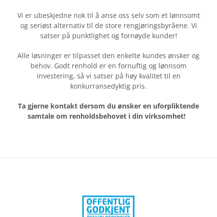
r
t
Vi er ubeskjedne nok til å anse oss selv som et lønnsomt
og seriøst alternativ til de store rengjøringsbyråene. Vi
r
satser på punktlighet og fornøyde kunder!
e
n
Alle løsninger er tilpasset den enkelte kundes ønsker og
g
behov. Godt renhold er en fornuftig og lønnsom
j
investering, så vi satser på høy kvalitet til en
ø
konkurransedyktig pris.
r
Ta gjerne kontakt dersom du ønsker en uforpliktende
i
samtale om renholdsbehovet i din virksomhet!
n
g
s
f
i
r
m
a
m